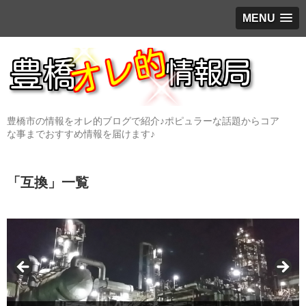
MENU
豊橋市の情報をオレ的ブログで紹介♪ポピュラーな話題からコア
な事までおすすめ情報を届けます♪
「
互換
」
一覧