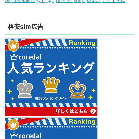
場
竹島水族館
香嵐渓
２０１８年
胸につける
蒲郡
頭
格安sim広告