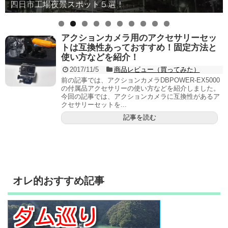
四日市工場夜景スポット５選！
【厳選】浜松市おすすめ観光スポット！
0
アクションカメラ用のアクセサリーセッ
トは互換性あっておすすめ！固定方法と
使い方などを紹介！
2017/11/5
商品レビュー（買ってみた）
前の記事では、アクションカメラDBPOWER-EX5000
の付属品アクセサリーの使い方などを紹介しました。
今回の記事では、アクションカメラに互換性があるア
クセサリーセットを...
記事を読む
オレ的おすすめ記事