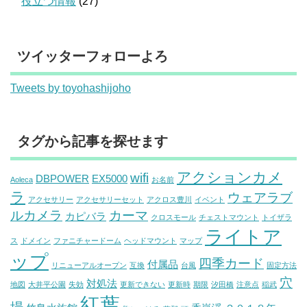
役立つ情報
(27)
ツイッターフォローよろ
Tweets by toyohashijoho
タグから記事を探せます
アクションカメ
wifi
DBPOWER
EX5000
Aoleca
お名前
ラ
ウェアラブ
アクセサリー
アクセサリーセット
アクロス豊川
イベント
ルカメラ
カーマ
カピバラ
クロスモール
チェストマウント
トイザラ
ライトア
ス
ドメイン
ファニチャードーム
ヘッドマウント
マップ
ップ
四季カード
付属品
リニューアルオープン
互換
台風
固定方法
穴
対処法
地図
大井平公園
失効
更新できない
更新時
期限
汐田橋
注意点
稲武
紅葉