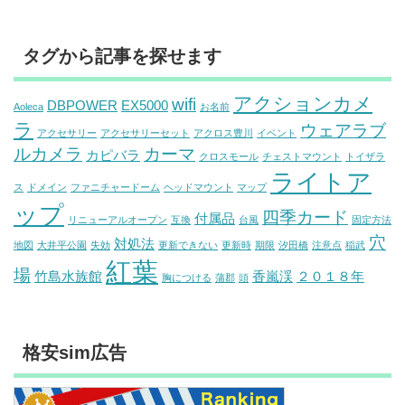
タグから記事を探せます
アクションカメ
wifi
DBPOWER
EX5000
Aoleca
お名前
ラ
ウェアラブ
アクセサリー
アクセサリーセット
アクロス豊川
イベント
ルカメラ
カーマ
カピバラ
クロスモール
チェストマウント
トイザラ
ライトア
ス
ドメイン
ファニチャードーム
ヘッドマウント
マップ
ップ
四季カード
付属品
リニューアルオープン
互換
台風
固定方法
穴
対処法
地図
大井平公園
失効
更新できない
更新時
期限
汐田橋
注意点
稲武
紅葉
場
竹島水族館
香嵐渓
２０１８年
胸につける
蒲郡
頭
格安sim広告