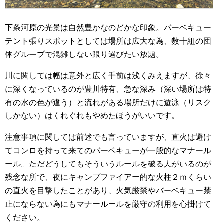
下条河原の光景は自然豊かなのどかな印象。バーベキュー
テント張りスポットとしては場所は広大な為、数十組の団
体グループで混雑しない限り選びたい放題。
川に関しては幅は意外と広く手前は浅くみえますが、徐々
に深くなっているのが豊川特有、急な深み（深い場所は特
有の水の色が違う）と流れがある場所だけに遊泳（リスク
しかない）はくれぐれもやめたほうがいいです。
注意事項に関しては前述でも言っていますが、直火は避け
てコンロを持って来てのバーベキューが一般的なマナール
ール。ただどうしてもそういうルールを破る人がいるのが
残念な所で、夜にキャンプファイアー的な火柱２ｍくらい
の直火を目撃したことがあり、火気厳禁やバーベキュー禁
止にならない為にもマナールールを厳守の利用を心掛けて
ください。