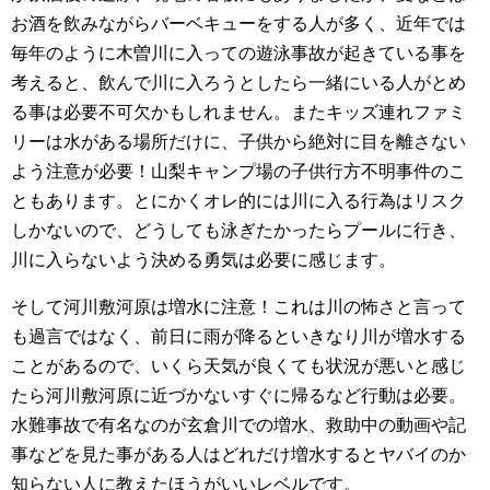
お酒を飲みながらバーベキューをする人が多く、近年では
毎年のように木曽川に入っての遊泳事故が起きている事を
考えると、飲んで川に入ろうとしたら一緒にいる人がとめ
る事は必要不可欠かもしれません。またキッズ連れファミ
リーは水がある場所だけに、子供から絶対に目を離さない
よう注意が必要！山梨キャンプ場の子供行方不明事件のこ
ともあります。とにかくオレ的には川に入る行為はリスク
しかないので、どうしても泳ぎたかったらプールに行き、
川に入らないよう決める勇気は必要に感じます。
そして河川敷河原は増水に注意！これは川の怖さと言って
も過言ではなく、前日に雨が降るといきなり川が増水する
ことがあるので、いくら天気が良くても状況が悪いと感じ
たら河川敷河原に近づかないすぐに帰るなど行動は必要。
水難事故で有名なのが玄倉川での増水、救助中の動画や記
事などを見た事がある人はどれだけ増水するとヤバイのか
知らない人に教えたほうがいいレベルです。