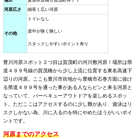
場所
愛知県豊橋市賀茂町井ノ下
河原広さ
細長く広い河原
トイレなし
道中が狭く険しい
その他
スタックしやすいポイント有り
豊川河原スポット２つ目は賀茂町の河川敷河原！場所は県
道４９９号線の賀茂橋から少し上流に位置する東名高速下
辺りの河原。ここも豊川市街地から豊橋市石巻方面に抜け
る県道４９９号を通った事がある人ならピンと来る河原と
なっていて、バーベキューアウトドアを楽しめるスポッ
ト。ただここはアクセスするのに少し難があり、遊泳はリ
スクしかない為、川に入るのを特にやめたほうがいいポイ
ントです。
河原までのアクセス