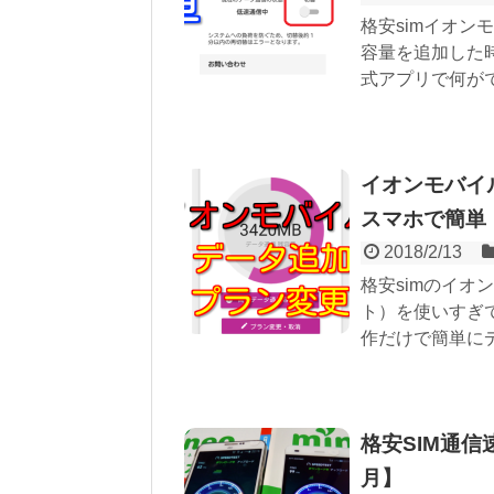
格安simイオ
容量を追加した
式アプリで何がで
イオンモバイ
スマホで簡単
2018/2/13
格安simのイ
ト）を使いすぎ
作だけで簡単にデ
格安SIM通信
月】