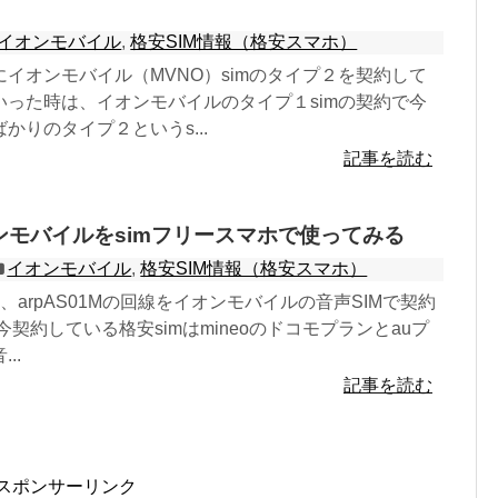
イオンモバイル
,
格安SIM情報（格安スマホ）
イオンモバイル（MVNO）simのタイプ２を契約して
いった時は、イオンモバイルのタイプ１simの契約で今
かりのタイプ２というs...
記事を読む
オンモバイルをsimフリースマホで使ってみる
イオンモバイル
,
格安SIM情報（格安スマホ）
ホ、arpAS01Mの回線をイオンモバイルの音声SIMで契約
今契約している格安simはmineoのドコモプランとauプ
..
記事を読む
スポンサーリンク