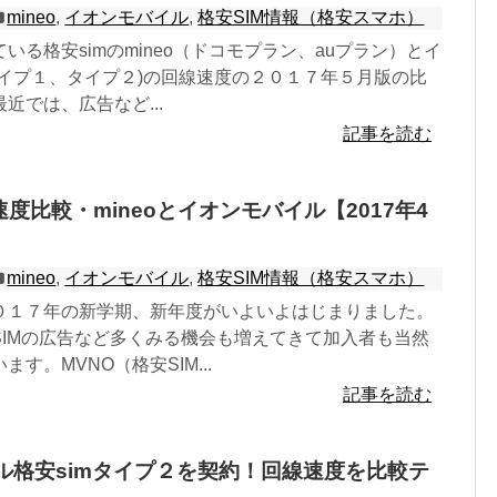
mineo
,
イオンモバイル
,
格安SIM情報（格安スマホ）
いる格安simのmineo（ドコモプラン、auプラン）とイ
タイプ１、タイプ２)の回線速度の２０１７年５月版の比
近では、広告など...
記事を読む
速度比較・mineoとイオンモバイル【2017年4
mineo
,
イオンモバイル
,
格安SIM情報（格安スマホ）
０１７年の新学期、新年度がいよいよはじまりました。
SIMの広告など多くみる機会も増えてきて加入者も当然
す。MVNO（格安SIM...
記事を読む
ル格安simタイプ２を契約！回線速度を比較テ