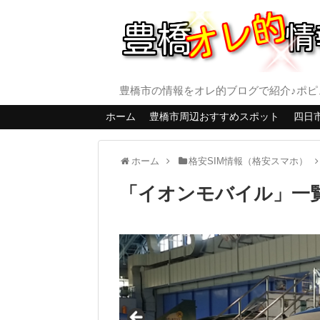
豊橋市の情報をオレ的ブログで紹介♪ポピ
ホーム
豊橋市周辺おすすめスポット
四日
ホーム
格安SIM情報（格安スマホ）
「
イオンモバイル
」
一