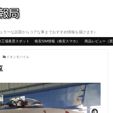
ュラーな話題からコアな事までおすすめ情報を届けます♪
市工場夜景スポット
格安SIM情報（格安スマホ）
商品レビュー（買
イオンモバイル
覧