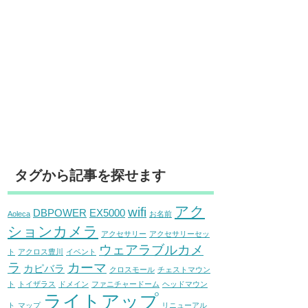
タグから記事を探せます
アク
wifi
DBPOWER
EX5000
Aoleca
お名前
ションカメラ
アクセサリー
アクセサリーセッ
ウェアラブルカメ
ト
アクロス豊川
イベント
ラ
カーマ
カピバラ
クロスモール
チェストマウン
ト
トイザラス
ドメイン
ファニチャードーム
ヘッドマウン
ライトアップ
ト
マップ
リニューアル