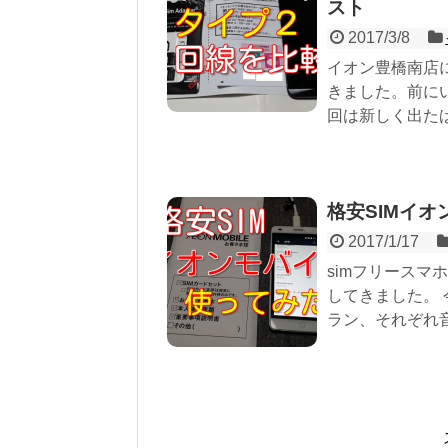
スト
2017/3/8
イオン豊橋南店に
きました。前に
回は新しく出たば
格安SIMイ
2017/1/17
simフリースマ
してきました。 
ラン、それぞれ音.