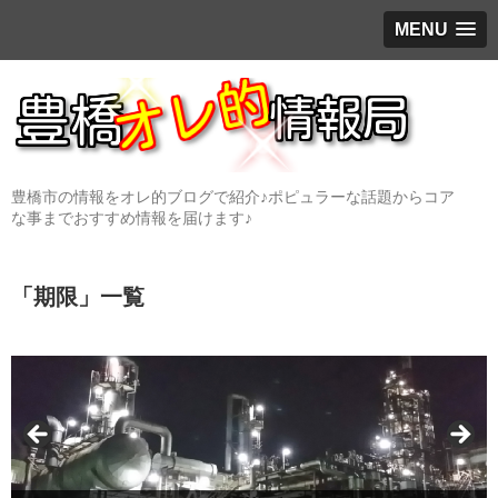
MENU
豊橋市の情報をオレ的ブログで紹介♪ポピュラーな話題からコア
な事までおすすめ情報を届けます♪
「
期限
」
一覧