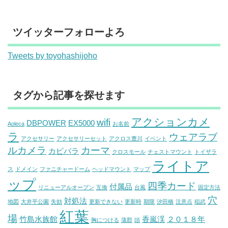
ツイッターフォローよろ
Tweets by toyohashijoho
タグから記事を探せます
アクションカメ
wifi
DBPOWER
EX5000
Aoleca
お名前
ラ
ウェアラブ
アクセサリー
アクセサリーセット
アクロス豊川
イベント
ルカメラ
カーマ
カピバラ
クロスモール
チェストマウント
トイザラ
ライトア
ス
ドメイン
ファニチャードーム
ヘッドマウント
マップ
ップ
四季カード
付属品
リニューアルオープン
互換
台風
固定方法
穴
対処法
地図
大井平公園
失効
更新できない
更新時
期限
汐田橋
注意点
稲武
紅葉
場
竹島水族館
香嵐渓
２０１８年
胸につける
蒲郡
頭