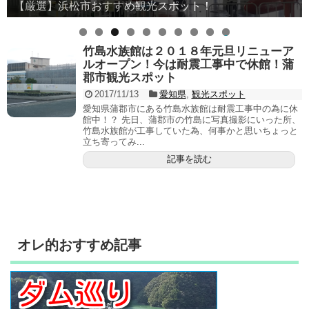
【厳選】浜松市おすすめ観光スポット！
0
竹島水族館は２０１８年元旦リニューア
ルオープン！今は耐震工事中で休館！蒲
郡市観光スポット
2017/11/13
愛知県
,
観光スポット
愛知県蒲郡市にある竹島水族館は耐震工事中の為に休
館中！？ 先日、蒲郡市の竹島に写真撮影にいった所、
竹島水族館が工事していた為、何事かと思いちょっと
立ち寄ってみ...
記事を読む
オレ的おすすめ記事