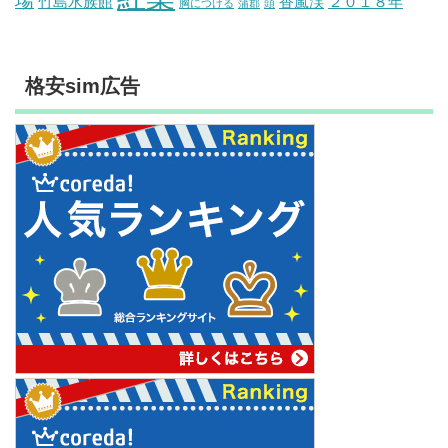
場
竹島水族館
香嵐渓
２０１８年
胸につける
蒲郡
頭
格安sim広告