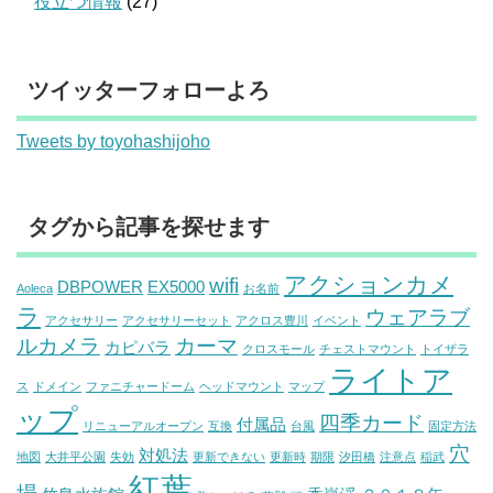
役立つ情報
(27)
ツイッターフォローよろ
Tweets by toyohashijoho
タグから記事を探せます
アクションカメ
wifi
DBPOWER
EX5000
Aoleca
お名前
ラ
ウェアラブ
アクセサリー
アクセサリーセット
アクロス豊川
イベント
ルカメラ
カーマ
カピバラ
クロスモール
チェストマウント
トイザラ
ライトア
ス
ドメイン
ファニチャードーム
ヘッドマウント
マップ
ップ
四季カード
付属品
リニューアルオープン
互換
台風
固定方法
穴
対処法
地図
大井平公園
失効
更新できない
更新時
期限
汐田橋
注意点
稲武
紅葉