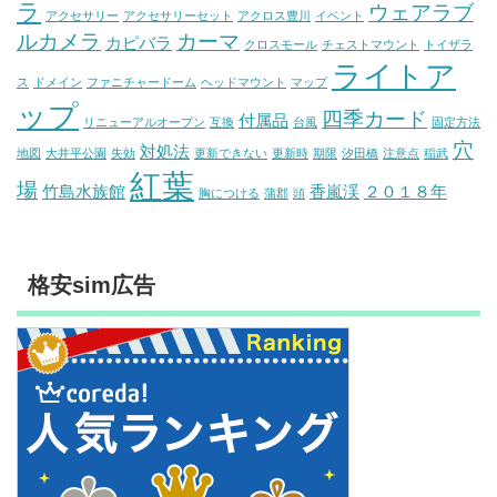
ラ
ウェアラブ
アクセサリー
アクセサリーセット
アクロス豊川
イベント
ルカメラ
カーマ
カピバラ
クロスモール
チェストマウント
トイザラ
ライトア
ス
ドメイン
ファニチャードーム
ヘッドマウント
マップ
ップ
四季カード
付属品
リニューアルオープン
互換
台風
固定方法
穴
対処法
地図
大井平公園
失効
更新できない
更新時
期限
汐田橋
注意点
稲武
紅葉
場
竹島水族館
香嵐渓
２０１８年
胸につける
蒲郡
頭
格安sim広告