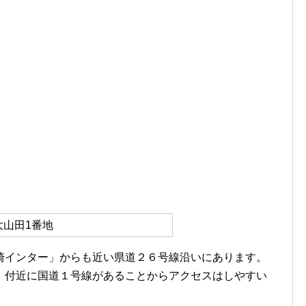
大山田1番地
崎インター」からも近い県道２６号線沿いにあります。
、付近に国道１号線があることからアクセスはしやすい