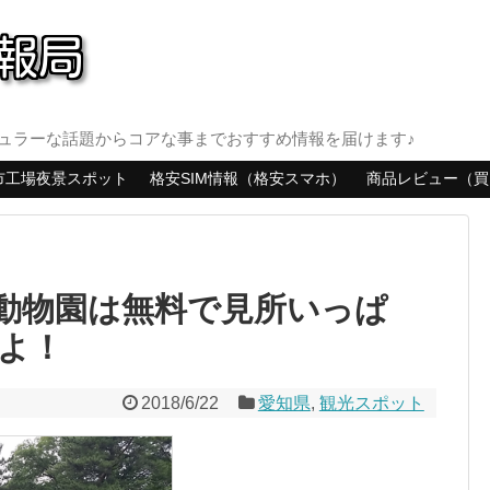
ュラーな話題からコアな事までおすすめ情報を届けます♪
市工場夜景スポット
格安SIM情報（格安スマホ）
商品レビュー（買
動物園は無料で見所いっぱ
よ！
2018/6/22
愛知県
,
観光スポット