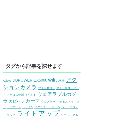
タグから記事を探せます
アク
wifi
DBPOWER
EX5000
Aoleca
お名前
ションカメラ
アクセサリー
アクセサリーセッ
ウェアラブルカメ
ト
アクロス豊川
イベント
ラ
カーマ
カピバラ
クロスモール
チェストマウン
ト
トイザラス
ドメイン
ファニチャードーム
ヘッドマウン
ライトアップ
ト
マップ
リニューアル