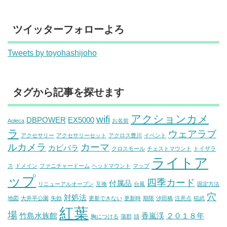
ツイッターフォローよろ
Tweets by toyohashijoho
タグから記事を探せます
アクションカメ
wifi
DBPOWER
EX5000
Aoleca
お名前
ラ
ウェアラブ
アクセサリー
アクセサリーセット
アクロス豊川
イベント
ルカメラ
カーマ
カピバラ
クロスモール
チェストマウント
トイザラ
ライトア
ス
ドメイン
ファニチャードーム
ヘッドマウント
マップ
ップ
四季カード
付属品
リニューアルオープン
互換
台風
固定方法
穴
対処法
地図
大井平公園
失効
更新できない
更新時
期限
汐田橋
注意点
稲武
紅葉
場
竹島水族館
香嵐渓
２０１８年
胸につける
蒲郡
頭