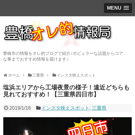
MENU
豊橋市の情報をオレ的ブログで紹介♪ポピュラーな話題からコア
な事までおすすめ情報を届けます♪
ホーム
三重県
インスタ映えスポット
塩浜エリアから工場夜景の様子！遠近どちらも
見れておすすめ！【三重県四日市】
2019/1/18
インスタ映えスポット
,
三重県