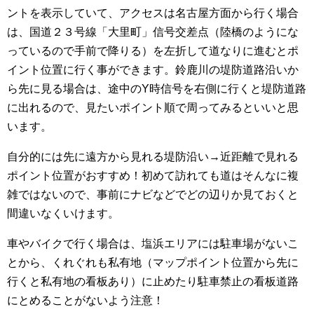
ントを表示していて、アクセスは名古屋方面から行く場合
は、国道２３号線「大里町」信号交差点（陸橋のようにな
っているので手前で降りる）を左折して道なりに進むとポ
イント位置に行く事ができます。鈴鹿川の堤防道路沿いか
ら先に見る場合は、途中のY時信号を右側に行くと堤防道路
に出れるので、見たいポイント順で周ってみるといいと思
います。
自分的には先に遠方から見れる堤防沿い→近距離で見れる
ポイント位置がおすすめ！初めて訪れても道はそんなに複
雑ではないので、事前にナビなどでどの辺りか見ておくと
間違いなくいけます。
車やバイクで行く場合は、塩浜エリアには駐車場がないこ
とから、くれぐれも私有地（マップポイント位置から先に
行くと私有地の看板あり）に止めたり駐車禁止の看板道路
にとめることがないよう注意！