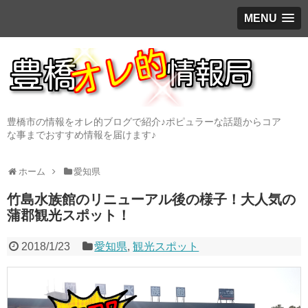
MENU
豊橋市の情報をオレ的ブログで紹介♪ポピュラーな話題からコア
な事までおすすめ情報を届けます♪
ホーム
愛知県
竹島水族館のリニューアル後の様子！大人気の
蒲郡観光スポット！
2018/1/23
愛知県
,
観光スポット