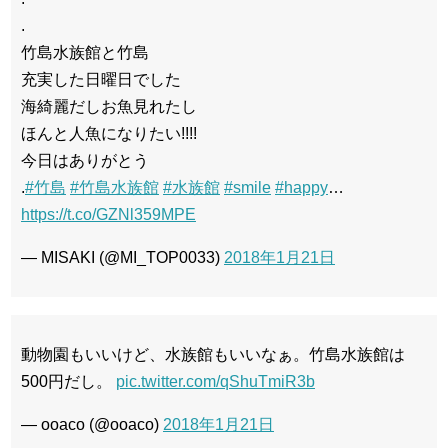
.
竹島水族館と竹島
充実した日曜日でした
海綺麗だしお魚見れたし
ほんと人魚になりたい!!!!
今日はありがとう
.
#竹島
#竹島水族館
#水族館
#smile
#happy
…
https://t.co/GZNl359MPE
— MISAKI (@MI_TOP0033)
2018年1月21日
動物園もいいけど、水族館もいいなぁ。竹島水族館は
500円だし。
pic.twitter.com/qShuTmiR3b
— ooaco (@ooaco)
2018年1月21日