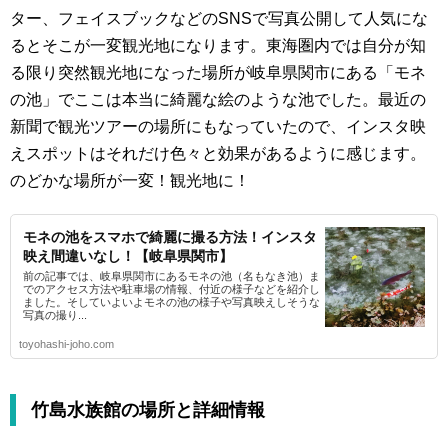
ター、フェイスブックなどのSNSで写真公開して人気にな
るとそこが一変観光地になります。東海圏内では自分が知
る限り突然観光地になった場所が岐阜県関市にある「モネ
の池」でここは本当に綺麗な絵のような池でした。最近の
新聞で観光ツアーの場所にもなっていたので、インスタ映
えスポットはそれだけ色々と効果があるように感じます。
のどかな場所が一変！観光地に！
モネの池をスマホで綺麗に撮る方法！インスタ
映え間違いなし！【岐阜県関市】
前の記事では、岐阜県関市にあるモネの池（名もなき池）ま
でのアクセス方法や駐車場の情報、付近の様子などを紹介し
ました。そしていよいよモネの池の様子や写真映えしそうな
写真の撮り...
toyohashi-joho.com
竹島水族館の場所と詳細情報