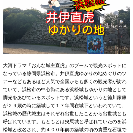
大河ドラマ「おんな城主直虎」のブームで観光スポットに
なっている静岡県浜松市。井伊直虎ゆかりの地めぐりのツ
アーなどもあるほど人気で全国からも多くの観光客が訪れ
ていて、浜松市の中心街にある浜松城もゆかりの地として
脚光をあびているスポットです。浜松城というと徳川家康
が２９歳の時に築城して１７年間在城下といわれていて、
浜松城の歴代城主はそれぞれ出世したことから出世城とも
呼ばれています。もともとは曳馬城と呼ばれていたのを浜
松城と改名され、約４００年前の築城の頃の貴重な石垣で