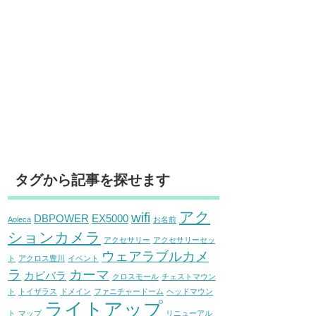
タグから記事を探せます
アク
wifi
DBPOWER
EX5000
Aoleca
お名前
ションカメラ
アクセサリー
アクセサリーセッ
ウェアラブルカメ
ト
アクロス豊川
イベント
ラ
カーマ
カピバラ
クロスモール
チェストマウン
ト
トイザラス
ドメイン
ファニチャードーム
ヘッドマウン
ライトアップ
ト
マップ
リニューアル