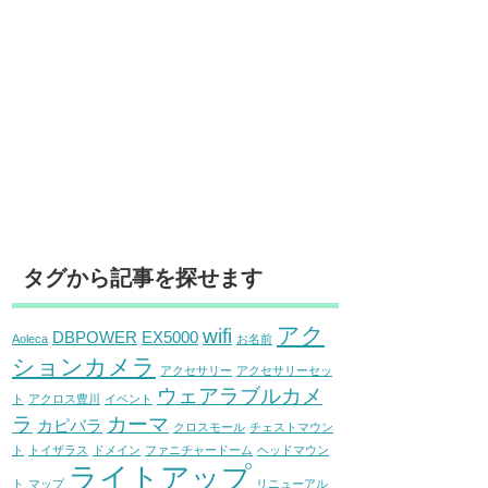
タグから記事を探せます
アク
wifi
DBPOWER
EX5000
Aoleca
お名前
ションカメラ
アクセサリー
アクセサリーセッ
ウェアラブルカメ
ト
アクロス豊川
イベント
ラ
カーマ
カピバラ
クロスモール
チェストマウン
ト
トイザラス
ドメイン
ファニチャードーム
ヘッドマウン
ライトアップ
ト
マップ
リニューアル