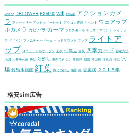
アクションカメ
wifi
DBPOWER
EX5000
Aoleca
お名前
ラ
ウェアラブ
アクセサリー
アクセサリーセット
アクロス豊川
イベント
ルカメラ
カーマ
カピバラ
クロスモール
チェストマウント
トイザラ
ライトア
ス
ドメイン
ファニチャードーム
ヘッドマウント
マップ
ップ
四季カード
付属品
リニューアルオープン
互換
台風
固定方法
穴
対処法
地図
大井平公園
失効
更新できない
更新時
期限
汐田橋
注意点
稲武
紅葉
場
竹島水族館
香嵐渓
２０１８年
胸につける
蒲郡
頭
格安sim広告