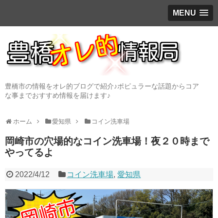
MENU
豊橋市の情報をオレ的ブログで紹介♪ポピュラーな話題からコア
な事までおすすめ情報を届けます♪
ホーム
愛知県
コイン洗車場
岡崎市の穴場的なコイン洗車場！夜２０時まで
やってるよ
2022/4/12
コイン洗車場
,
愛知県