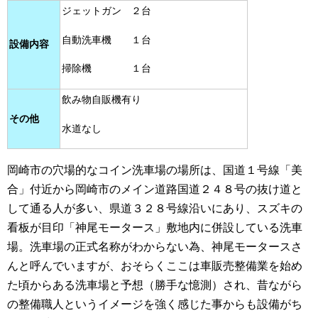
ジェットガン ２台
自動洗車機 １台
設備内容
掃除機 １台
飲み物自販機有り
その他
水道なし
岡崎市の穴場的なコイン洗車場の場所は、国道１号線「美
合」付近から岡崎市のメイン道路国道２４８号の抜け道と
して通る人が多い、県道３２８号線沿いにあり、スズキの
看板が目印「神尾モータース」敷地内に併設している洗車
場。洗車場の正式名称がわからない為、神尾モータースさ
んと呼んでいますが、おそらくここは車販売整備業を始め
た頃からある洗車場と予想（勝手な憶測）され、昔ながら
の整備職人というイメージを強く感じた事からも設備がち