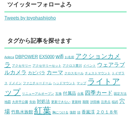
ツイッターフォローよろ
Tweets by toyohashijoho
タグから記事を探せます
アクションカメ
wifi
DBPOWER
EX5000
Aoleca
お名前
ラ
ウェアラブ
アクセサリー
アクセサリーセット
アクロス豊川
イベント
ルカメラ
カーマ
カピバラ
クロスモール
チェストマウント
トイザラ
ライトア
ス
ドメイン
ファニチャードーム
ヘッドマウント
マップ
ップ
四季カード
付属品
リニューアルオープン
互換
台風
固定方法
穴
対処法
地図
大井平公園
失効
更新できない
更新時
期限
汐田橋
注意点
稲武
紅葉
場
竹島水族館
香嵐渓
２０１８年
胸につける
蒲郡
頭