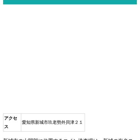
アクセ
愛知県新城市玖老勢外貝津２１
ス