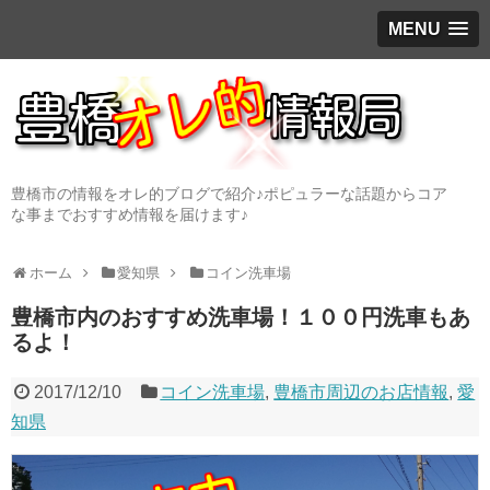
MENU
豊橋市の情報をオレ的ブログで紹介♪ポピュラーな話題からコア
な事までおすすめ情報を届けます♪
ホーム
愛知県
コイン洗車場
豊橋市内のおすすめ洗車場！１００円洗車もあ
るよ！
2017/12/10
コイン洗車場
,
豊橋市周辺のお店情報
,
愛
知県