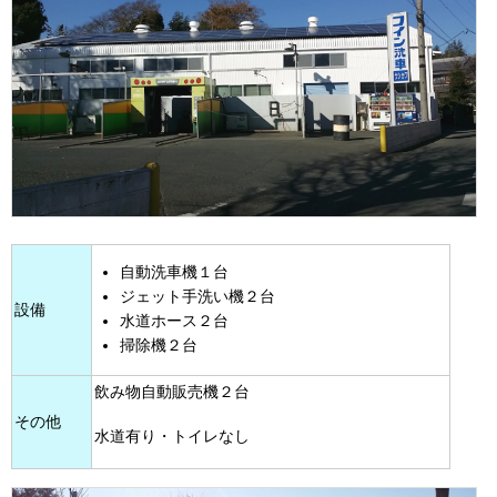
自動洗車機１台
ジェット手洗い機２台
設備
水道ホース２台
掃除機２台
飲み物自動販売機２台
その他
水道有り・トイレなし